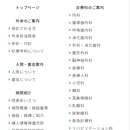
トップページ
診療科のご案内
内科
外来のご案内
循環器内科
受診される方
呼吸器内科
外来担当医表
消化器内科
休診・代診
外科・消化器科
診療予約について
整形外科
脳神経外科
入院・面会案内
皮膚科
入院について
産婦人科
面会について
小児科
眼科
病院紹介
耳鼻咽喉科
院長あいさつ
乳腺科
病院概要・施設基準
放射線科
施設・病棟ご紹介
救急診療科
個人情報保護方針
リハビリテーション科