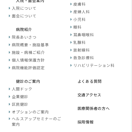
入院・面会案内
皮膚科
入院について
産婦人科
面会について
小児科
眼科
病院紹介
耳鼻咽喉科
院長あいさつ
乳腺科
病院概要・施設基準
放射線科
施設・病棟ご紹介
救急診療科
個人情報保護方針
リハビリテーション科
病院機能評価認定
健診のご案内
よくある質問
人間ドック
交通アクセス
企業健診
区民健診
医療関係者の方へ
オプションのご案内
ヘルスアップセミナーのご
採用情報
案内