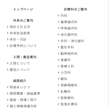
トップページ
診療科のご案内
内科
外来のご案内
循環器内科
受診される方
呼吸器内科
外来担当医表
消化器内科
休診・代診
外科・消化器科
診療予約について
整形外科
脳神経外科
入院・面会案内
皮膚科
入院について
産婦人科
面会について
小児科
眼科
病院紹介
耳鼻咽喉科
院長あいさつ
乳腺科
病院概要・施設基準
放射線科
施設・病棟ご紹介
救急診療科
個人情報保護方針