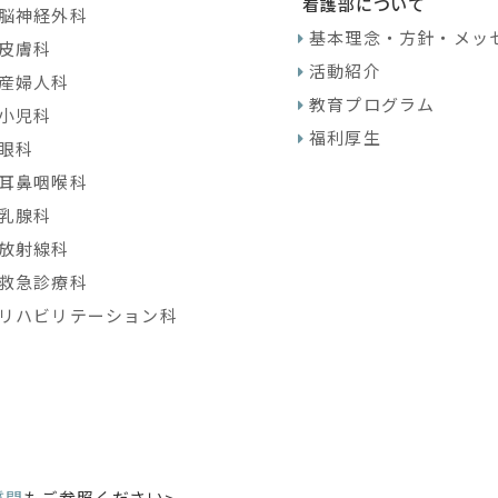
看護部について
脳神経外科
基本理念・方針・メッ
皮膚科
活動紹介
産婦人科
教育プログラム
小児科
福利厚生
眼科
耳鼻咽喉科
乳腺科
放射線科
救急診療科
リハビリテーション科
質問
もご参照ください>