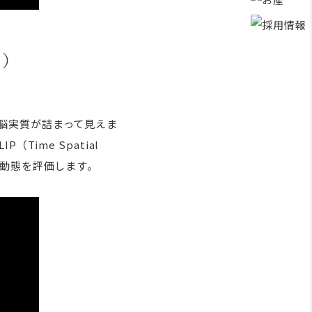
的）
脳実質が詰まって見えま
ime Spatial
髄液の動態を評価します。