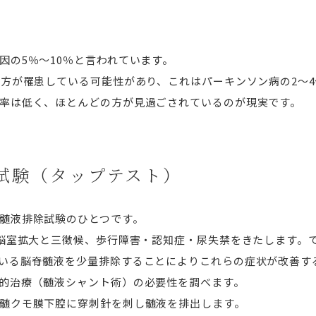
因の5％～10％と言われています。
の方が罹患している可能性があり、これはパーキンソン病の2～
率は低く、ほとんどの方が見過ごされているのが現実です。
試験（タップテスト）
髄液排除試験のひとつです。
る脳室拡大と三徴候、歩行障害・認知症・尿失禁をきたします。
いる脳脊髄液を少量排除することによりこれらの症状が改善す
的治療（髄液シャント術）の必要性を調べます。
髄クモ膜下腔に穿刺針を刺し髄液を排出します。