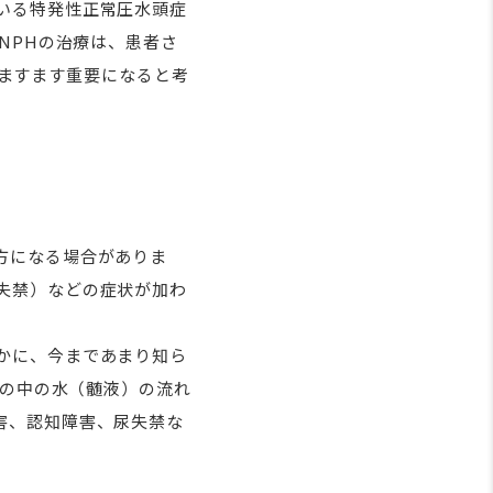
いる特発性正常圧水頭症
す。iNPHの治療は、患者さ
今後ますます重要になると考
方になる場合がありま
失禁）などの症状が加わ
かに、今まであまり知ら
頭の中の水（髄液）の流れ
害、認知障害、尿失禁な