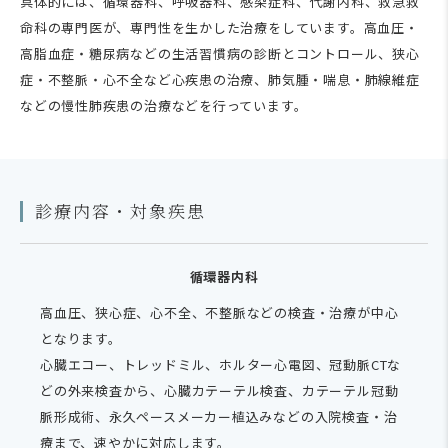
具体的には、循環器科、呼吸器科、感染症科、代謝内科、救急救
命科の専門医が、専門性を生かした治療をしています。高血圧・
高脂血症・糖尿病などの生活習慣病の診断とコントロール、狭心
症・不整脈・心不全など心疾患の治療、肺気腫・喘息・肺線維症
などの慢性肺疾患の治療などを行っています。
診療内容・対象疾患
循環器内科
高血圧、狭心症、心不全、不整脈などの検査・治療が中心
となります。
心臓エコー、トレッドミル、ホルター心電図、冠動脈CTな
どの外来検査から、心臓カテーテル検査、カテーテル冠動
脈形成術、永久ペースメーカー植込みなどの入院検査・治
療まで、速やかに対応します。