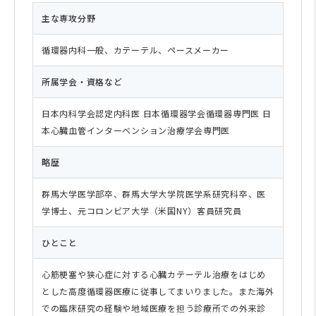
主な専攻分野
循環器内科一般、カテーテル、ペースメーカー
所属学会・資格など
日本内科学会認定内科医 日本循環器学会循環器専門医 日
本心臓血管インターベンション治療学会専門医
略歴
群馬大学医学部卒、群馬大学大学院医学系研究科卒、医
学博士、元コロンビア大学（米国NY）客員研究員
ひとこと
心筋梗塞や狭心症に対する心臓カテーテル治療をはじめ
とした高度循環器医療に従事してまいりました。また海外
での臨床研究の経験や地域医療を担う診療所での外来診