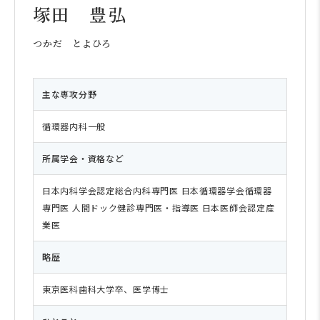
塚田 豊弘
つかだ とよひろ
主な専攻分野
循環器内科一般
所属学会・資格など
日本内科学会認定総合内科専門医 日本循環器学会循環器
専門医 人間ドック健診専門医・指導医 日本医師会認定産
業医
略歴
東京医科歯科大学卒、医学博士