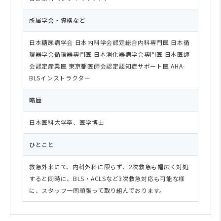
所属学会・資格など
日本糖尿病学会 日本内科学会認定総合内科専門医 日本循
環器学会循環器専門医 日本消化器病学会専門医 日本医師
会認定産業医 東京都医師会認定認知症サポート医 AHA-
BLSインストラクター
略歴
日本医科大学卒、医学博士
ひとこと
救急外来にて、内科外科に限らず、2次救急も幅広く対処
すると同時に、BLS・ACLSなど3次救急対応も可能な様
に、スタッフ一同頑張って取り組んでおります。