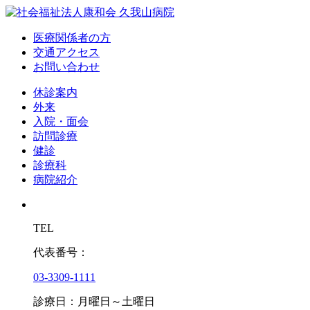
医療関係者の方
交通アクセス
お問い合わせ
休診案内
外来
入院・面会
訪問診療
健診
診療科
病院紹介
TEL
代表番号：
03-3309-1111
診療日：月曜日～土曜日