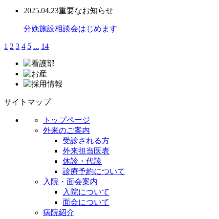
2025.04.23
重要なお知らせ
分娩施設相談会はじめます
1
2
3
4
5
...
14
サイトマップ
トップページ
外来のご案内
受診される方
外来担当医表
休診・代診
診療予約について
入院・面会案内
入院について
面会について
病院紹介