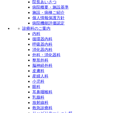
院長あいさつ
病院概要・施設基準
施設・病棟ご紹介
個人情報保護方針
病院機能評価認定
診療科のご案内
内科
循環器内科
呼吸器内科
消化器内科
外科・消化器科
整形外科
脳神経外科
皮膚科
産婦人科
小児科
眼科
耳鼻咽喉科
乳腺科
放射線科
救急診療科