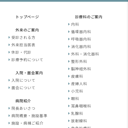
トップページ
診療科のご案内
内科
外来のご案内
循環器内科
受診される方
呼吸器内科
外来担当医表
消化器内科
休診・代診
外科・消化器科
診療予約について
整形外科
脳神経外科
入院・面会案内
皮膚科
入院について
産婦人科
面会について
小児科
眼科
病院紹介
耳鼻咽喉科
院長あいさつ
乳腺科
病院概要・施設基準
放射線科
施設・病棟ご紹介