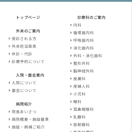
トップページ
診療科のご案内
内科
外来のご案内
循環器内科
受診される方
呼吸器内科
外来担当医表
消化器内科
休診・代診
外科・消化器科
診療予約について
整形外科
脳神経外科
入院・面会案内
皮膚科
入院について
産婦人科
面会について
小児科
眼科
病院紹介
耳鼻咽喉科
院長あいさつ
乳腺科
病院概要・施設基準
放射線科
施設・病棟ご紹介