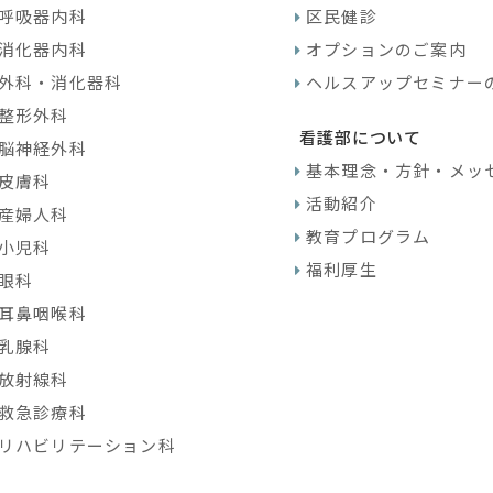
呼吸器内科
区民健診
消化器内科
オプションのご案内
外科・消化器科
ヘルスアップセミナー
整形外科
看護部について
脳神経外科
基本理念・方針・メッ
皮膚科
活動紹介
産婦人科
教育プログラム
小児科
福利厚生
眼科
耳鼻咽喉科
乳腺科
放射線科
救急診療科
リハビリテーション科