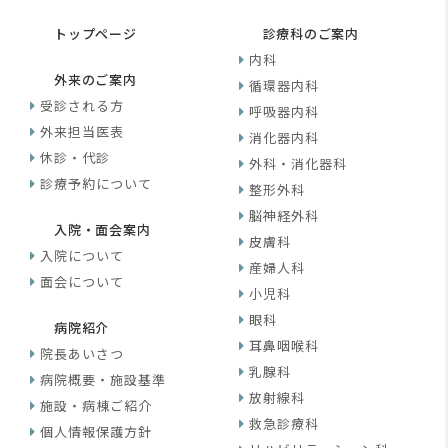
トップページ
診療科のご案内
内科
外来のご案内
循環器内科
受診される方
呼吸器内科
外来担当医表
消化器内科
休診・代診
外科・消化器科
診療予約について
整形外科
脳神経外科
入院・面会案内
皮膚科
入院について
産婦人科
面会について
小児科
眼科
病院紹介
耳鼻咽喉科
院長あいさつ
乳腺科
病院概要・施設基準
放射線科
施設・病棟ご紹介
救急診療科
個人情報保護方針