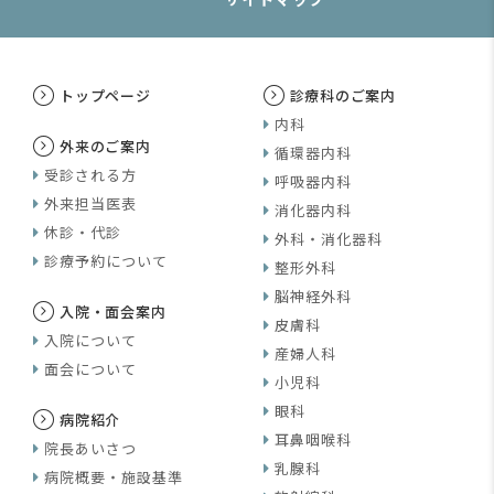
トップページ
診療科のご案内
内科
外来のご案内
循環器内科
受診される方
呼吸器内科
外来担当医表
消化器内科
休診・代診
外科・消化器科
診療予約について
整形外科
脳神経外科
入院・面会案内
皮膚科
入院について
産婦人科
面会について
小児科
眼科
病院紹介
耳鼻咽喉科
院長あいさつ
乳腺科
病院概要・施設基準