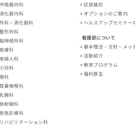
呼吸器内科
区民健診
消化器内科
オプションのご案内
外科・消化器科
ヘルスアップセミナー
整形外科
看護部について
脳神経外科
基本理念・方針・メッ
皮膚科
活動紹介
産婦人科
教育プログラム
小児科
福利厚生
眼科
耳鼻咽喉科
乳腺科
放射線科
救急診療科
リハビリテーション科